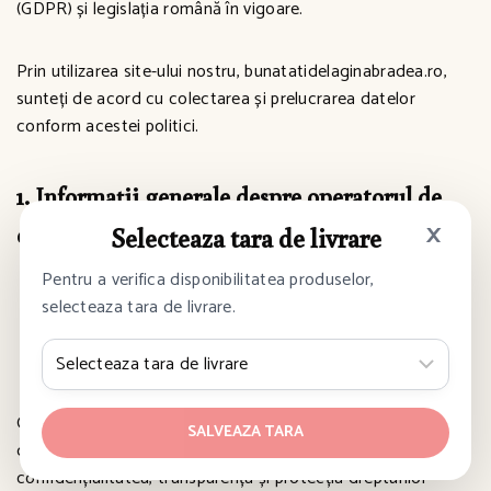
(GDPR) și legislația română în vigoare.
Prin utilizarea site-ului nostru, bunatatidelaginabradea.ro,
sunteți de acord cu colectarea și prelucrarea datelor
conform acestei politici.
1. Informații generale despre operatorul de
×
date
Selecteaza tara de livrare
Denumire firmă:
Bunatati de la Gina Bradea SRL
Pentru a verifica disponibilitatea produselor,
Adresă sediu:
Str. Isaccei, nr. 115, Tulcea, România
selecteaza tara de livrare.
Email contact:
contact@bunatatidelaginabradea.ro
Telefon contact:
0722 152 152
Operatorul de date colectează și prelucrează datele
SALVEAZA TARA
dumneavoastră cu respectarea principiilor legale privind
confidențialitatea, transparența și protecția drepturilor