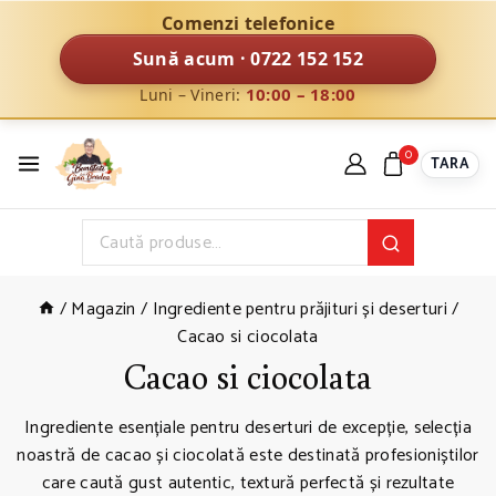
Comenzi telefonice
Sună acum · 0722 152 152
10:00 – 18:00
Luni – Vineri:
0
TARA
/
Magazin
/
Ingrediente pentru prăjituri și deserturi
/
Cacao si ciocolata
Cacao si ciocolata
Ingrediente esențiale pentru deserturi de excepție, selecția
noastră de cacao și ciocolată este destinată profesioniștilor
care caută gust autentic, textură perfectă și rezultate