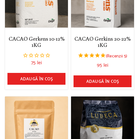
CACAO Gerkens 10-12%
CACAO Gerkins 20-22%
1KG
1KG
(Recenzii 5)
75
lei
0.00
5.00
95
lei
din
din 5
5
ADAUGĂ ÎN COȘ
ADAUGĂ ÎN COȘ