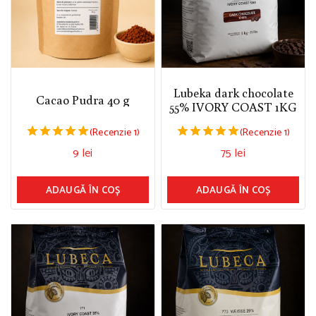
Lubeka dark chocolate
Cacao Pudra 40 g
55% IVORY COAST 1KG
(Recenzie 1)
(Recenzie 1)
5.00
5
9
lei
75
lei
din 5
din 5
ADAUGĂ ÎN COȘ
ADAUGĂ ÎN COȘ