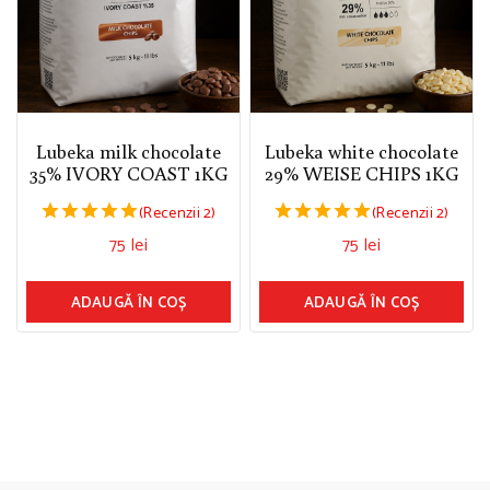
Lubeka milk chocolate
Lubeka white chocolate
35% IVORY COAST 1KG
29% WEISE CHIPS 1KG
(Recenzii 2)
(Recenzii 2)
5.00
5.00
75
lei
75
lei
din 5
din 5
ADAUGĂ ÎN COȘ
ADAUGĂ ÎN COȘ