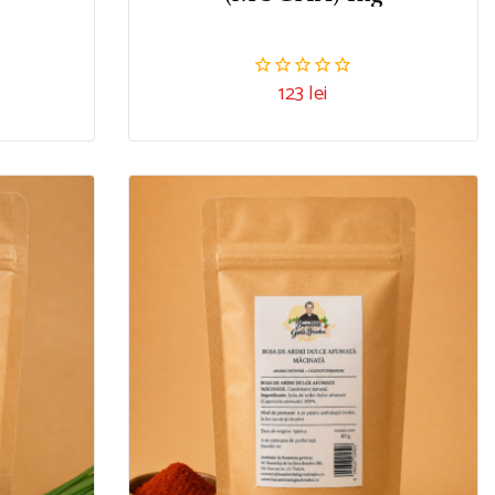
123
lei
0
din
5