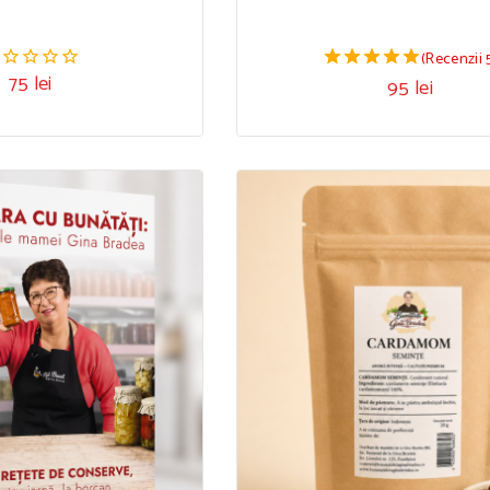
(Recenzii 
75
lei
95
lei
00
5.00
n
din 5