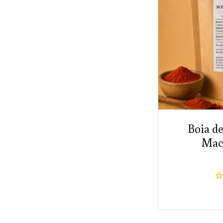
Boia d
Mac
0
di
5