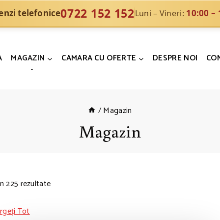
0722 152 152
nzi telefonice
10:00 – 
Luni – Vineri:
A
MAGAZIN
CAMARA CU OFERTE
DESPRE NOI
CO
/
Magazin
Magazin
in
225
rezultate
rgeți Tot