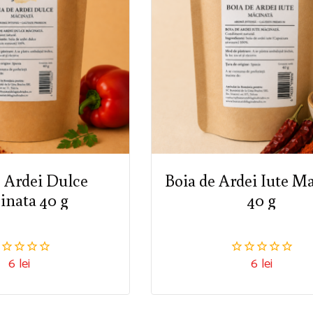
e Ardei Dulce
Boia de Ardei Iute M
inata 40 g
40 g
6
lei
6
lei
0
n
din
5