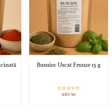
acinată
Busuioc Uscat Frunze 15 g
4,80
lei
0
din
5