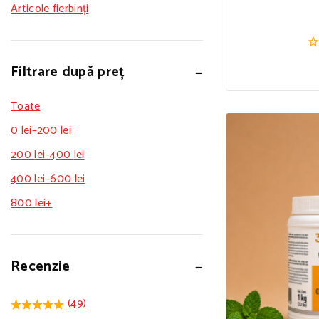
Articole fierbinți
0.
Filtrare după preț
di
5
Toate
0
lei
–
200
lei
200
lei
–
400
lei
400
lei
–
600
lei
800
lei
+
Recenzie
(49)