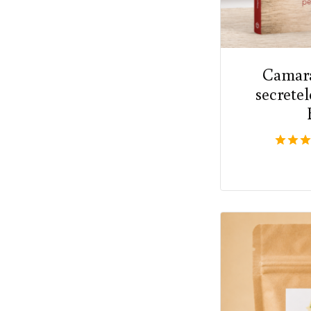
Camara
secrete
5.00
din 5