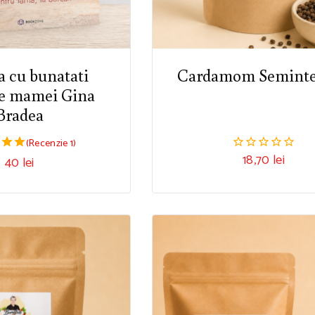
 cu bunatati
Cardamom Seminte
le mamei Gina
Bradea
(Recenzie 1)
18,70
lei
40
lei
0
din
5