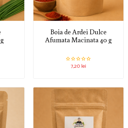
e
Boia de Ardei Dulce
 g
Afumata Macinata 40 g
7,20
lei
0
din
5