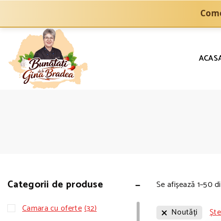
Come
ACAS
Categorii de produse
Se afișează 1–
50
d
Camara cu oferte
(32)
Noutăți
Ște