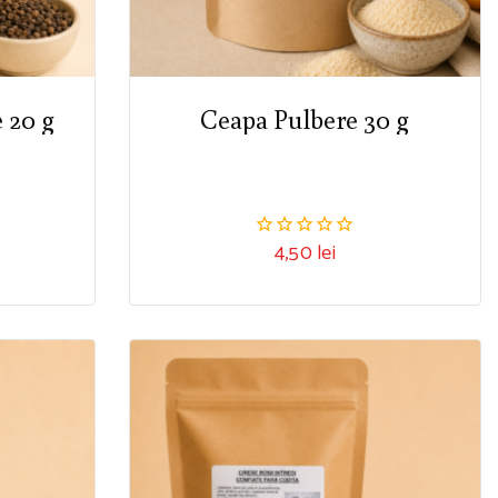
 20 g
Ceapa Pulbere 30 g
4,50
lei
0
din
5