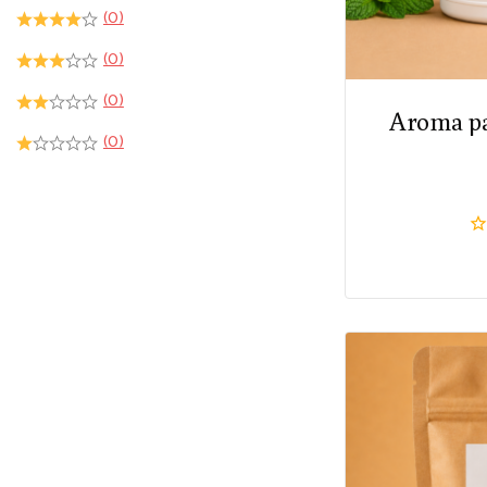
(0)
(0)
(0)
Aroma pa
(0)
0
di
5