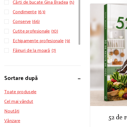
Cărti de bucate Gina Bradea
(5)
Condimente
(63)
Conserve
(66)
Cutite profesionale
(10)
Echipamente profesionale
(9)
Făinuri de la moară
(7)
Ingrediente pentru prăjituri și
(65)
deserturi
Sortare după
Toate produsele
Cel mai vândut
Noutăți
52 de r
Vânzare