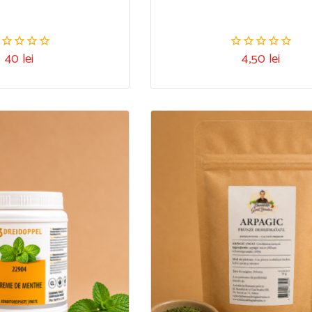
40
lei
4,50
lei
00
0
n
din
5