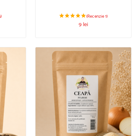
5)
(Recenzie 1)
9
lei
5.00
din 5