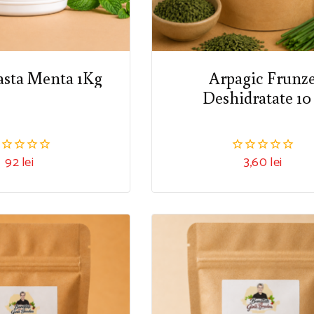
sta Menta 1Kg
Arpagic Frunz
Deshidratate 10
92
lei
3,60
lei
0
n
din
5