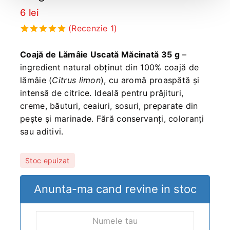
6
lei
(Recenzie
1
)
5.00
5
1
din
bazat pe
Coajă de Lămâie Uscată Măcinată 35 g
–
evaluarea
ingredient natural obținut din 100% coajă de
clientului
lămâie (
Citrus limon
), cu aromă proaspătă și
intensă de citrice. Ideală pentru prăjituri,
creme, băuturi, ceaiuri, sosuri, preparate din
pește și marinade. Fără conservanți, coloranți
sau aditivi.
Stoc epuizat
Anunta-ma cand revine in stoc