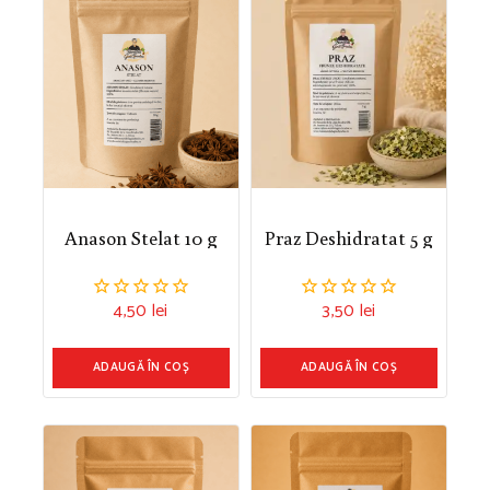
Anason Stelat 10 g
Praz Deshidratat 5 g
4,50
lei
3,50
lei
0
0
din
din
5
5
ADAUGĂ ÎN COȘ
ADAUGĂ ÎN COȘ