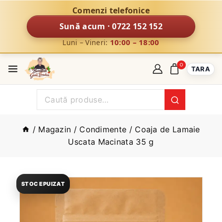
Comenzi telefonice
Sună acum · 0722 152 152
10:00 – 18:00
Luni – Vineri:
0
TARA
/
Magazin
/
Condimente
/
Coaja de Lamaie
Uscata Macinata 35 g
STOC EPUIZAT