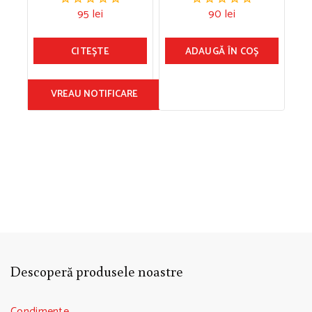
95
lei
90
lei
0
0.00
din
din
5
5
CITEȘTE
ADAUGĂ ÎN COȘ
VREAU NOTIFICARE
Descoperă produsele noastre
Condimente