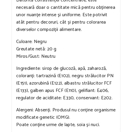
Datorită consistenței concentrate, este
necesară doar o cantitate mică pentru obținerea
unor nuanțe intense și uniforme. Este potrivit
atât pentru decoruri, cât și pentru colorarea
diverselor compoziții alimentare.
Culoare: Negru
Greutate netă: 20 g
Miros/Gust: Neutru
Ingrediente: sirop de glucoză, apă, zaharoză,
coloranți: tartrazină (E102), negru strălucitor PN
(E151), azorubină (E122), albastru strălucitor FCF
(E133), galben apus FCF (E110), gelifiant: E406,
regulator de aciditate: E330, conservant: E202.
Alergeni: Absenți. Produsul nu conține organisme
modificate genetic (OMG).
Poate conține urme de lapte, soia și nuci.