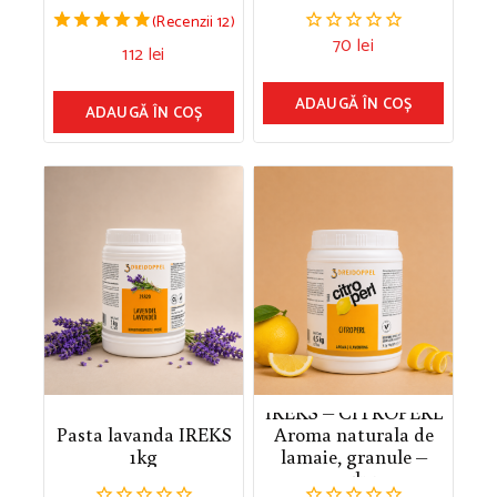
(Recenzii 12)
70
lei
4.83
0
112
lei
din 5
din
5
ADAUGĂ ÎN COȘ
ADAUGĂ ÎN COȘ
IREKS – CITROPERL
Pasta lavanda IREKS
Aroma naturala de
1kg
lamaie, granule –
0.5kg