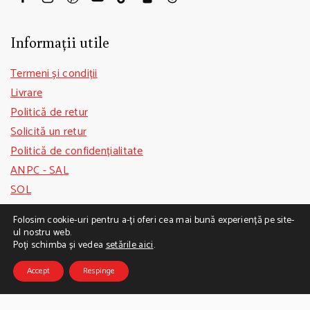
Informații utile
Termeni și condiții
Livrare
Politică de retur
Solicită un retur
Politică de confidențialitate
ANPC - SAL
SOL
GDPR
Folosim cookie-uri pentru a-ți oferi cea mai bună experiență pe site-
ul nostru web.
Poți schimba și vedea
setările aici
.
Accept
Respinge
© 2026
Bunatati de la Gina Bradea -
Din bucataria mea,
in camara voastra