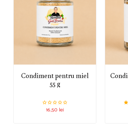
Condiment pentru miel
Condi
55 g
16,50
lei
0.00
5.
din
d
5