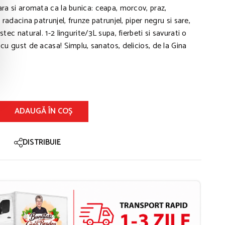
ara si aromata ca la bunica: ceapa, morcov, praz,
 radacina patrunjel, frunze patrunjel, piper negru si sare,
tec natural. 1-2 lingurite/3L supa, fierbeti si savurati o
cu gust de acasa! Simplu, sanatos, delicios, de la Gina
ADAUGĂ ÎN COȘ
DISTRIBUIE