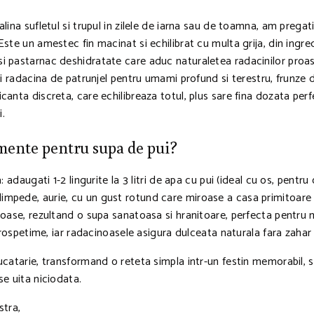
ina sufletul si trupul in zilele de iarna sau de toamna, am pregati
ste un amestec fin macinat si echilibrat cu multa grija, din ingr
i pastarnac deshidratate care aduc naturaletea radacinilor proas
si radacina de patrunjel pentru umami profund si terestru, frunze 
nta discreta, care echilibreaza totul, plus sare fina dozata perfec
i.
mente pentru supa de pui?
: adaugati 1-2 lingurite la 3 litri de apa cu pui (ideal cu os, pen
iese limpede, aurie, cu un gust rotund care miroase a casa primitoa
 oase, rezultand o supa sanatoasa si hranitoare, perfecta pentru
 prospetime, iar radacinoasele asigura dulceata naturala fara zaha
catarie, transformand o reteta simpla intr-un festin memorabil, san
e uita niciodata.
stra,