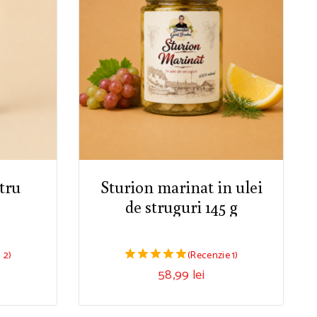
tru
Sturion marinat in ulei
de struguri 145 g
 2)
(Recenzie 1)
58,99
lei
5.00
din 5