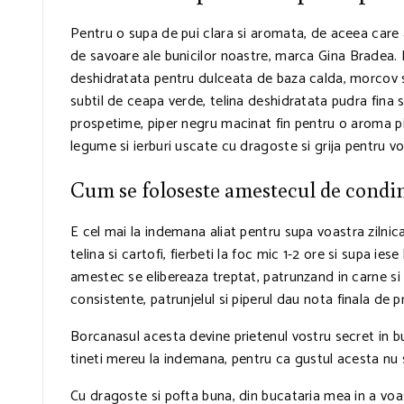
Pentru o supa de pui clara si aromata, de aceea care al
de savoare ale bunicilor noastre, marca Gina Bradea. E
deshidratata pentru dulceata de baza calda, morcov s
subtil de ceapa verde, telina deshidratata pudra fina 
prospetime, piper negru macinat fin pentru o aroma pica
legume si ierburi uscate cu dragoste si grija pentru vo
Cum se foloseste amestecul de condi
E cel mai la indemana aliat pentru supa voastra zilnica
telina si cartofi, fierbeti la foc mic 1-2 ore si supa 
amestec se elibereaza treptat, patrunzand in carne si
consistente, patrunjelul si piperul dau nota finala de
Borcanasul acesta devine prietenul vostru secret in bu
tineti mereu la indemana, pentru ca gustul acesta nu s
Cu dragoste si pofta buna, din bucataria mea in a voa