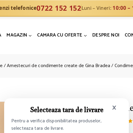
0722 152 152
nzi telefonice
10:00 – 
Luni – Vineri:
A
MAGAZIN
CAMARA CU OFERTE
DESPRE NOI
CO
e
/
Amestecuri de condimente create de Gina Bradea
/
Condimen
×
Condimen
Selecteaza tara de livrare
15
lei
Pentru a verifica disponibilitatea produselor,
selecteaza tara de livrare.
5.00
5
3
din