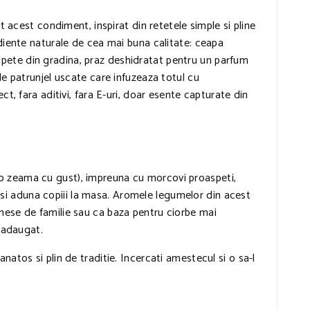
t acest condiment, inspirat din retetele simple si pline
ediente naturale de cea mai buna calitate: ceapa
pete din gradina, praz deshidratat pentru un parfum
de patrunjel uscate care infuzeaza totul cu
t, fara aditivi, fara E-uri, doar esente capturate din
tru o zeama cu gust), impreuna cu morcovi proaspeti,
re si aduna copiii la masa. Aromele legumelor din acest
 mese de familie sau ca baza pentru ciorbe mai
r adaugat.
atos si plin de traditie. Incercati amestecul si o sa-l