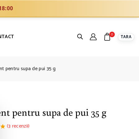
18:00
0
NTACT
TARA
t pentru supa de pui 35 g
t pentru supa de pui 35 g
(
3
recenzii)