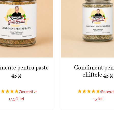
mente pentru paste
Condiment pen
45 g
chiftele 45 g
(Recenzii 2)
(Recenzii
17,50
lei
15
lei
00
5.00
in 5
din 5