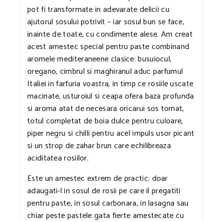
pot fi transformate in adevarate delicii cu
ajutorul sosului potrivit – iar sosul bun se face,
inainte de toate, cu condimente alese. Am creat
acest amestec special pentru paste combinand
aromele mediteraneene clasice: busuiocul,
oregano, cimbrul si maghiranul aduc parfumul
Italiei in farfuria voastra, in timp ce rosiile uscate
macinate, usturoiul si ceapa ofera baza profunda
si aroma atat de necesara oricarui sos tomat,
totul completat de boia dulce pentru culoare,
piper negru si chilli pentru acel impuls usor picant
si un strop de zahar brun care echilibreaza
aciditatea rosiilor.
Este un amestec extrem de practic: doar
adaugati-l in sosul de rosii pe care il pregatiti
pentru paste, in sosul carbonara, in lasagna sau
chiar peste pastele gata fierte amestecate cu