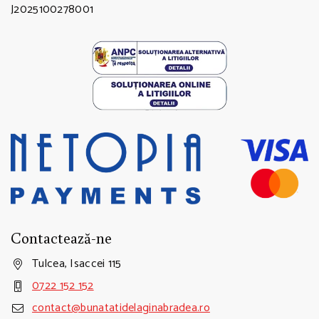
J2025100278001
Contactează-ne
Tulcea, Isaccei 115
0722 152 152
contact@bunatatidelaginabradea.ro