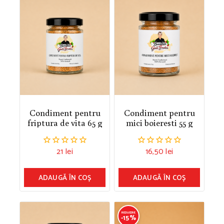
Condiment pentru
Condiment pentru
friptura de vita 65 g
mici boieresti 55 g
21
lei
16,50
lei
0.00
0.00
din
din
5
5
ADAUGĂ ÎN COȘ
ADAUGĂ ÎN COȘ
REDUCERE
-15%