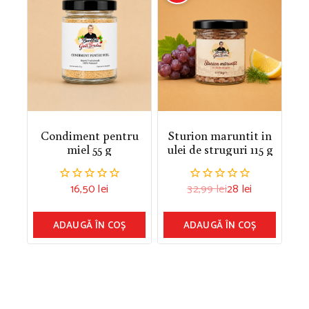
Condiment pentru
Sturion maruntit in
miel 55 g
ulei de struguri 115 g
16,50
lei
32,99
lei
28
lei
0.00
0.00
din
din
5
5
ADAUGĂ ÎN COȘ
ADAUGĂ ÎN COȘ