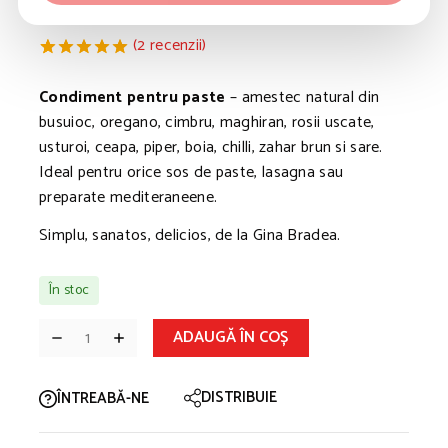
17,50
lei
(
2
recenzii)
5.00
5
2
din
bazat pe
Condiment pentru paste
– amestec natural din
evaluările
busuioc, oregano, cimbru, maghiran, rosii uscate,
clienților
usturoi, ceapa, piper, boia, chilli, zahar brun si sare.
Ideal pentru orice sos de paste, lasagna sau
preparate mediteraneene.
Simplu, sanatos, delicios, de la Gina Bradea.
În stoc
ADAUGĂ ÎN COȘ
DISTRIBUIE
ÎNTREABĂ-NE